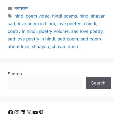
Categories
मनोरंजन
Tags
hindi poem video
,
hindi poems
,
hindi shayari
sad
,
love poem in hindi
,
love poetry in hindi
,
poetry in hindi
,
poetry Volume
,
sad love poetry
,
sad love poetry in hindi
,
sad poem
,
sad poem
about love
,
shaayari
,
shayari dosti
Search
Search
Facebook
Instagram
LinkedIn
X
YouTube
Pinterest