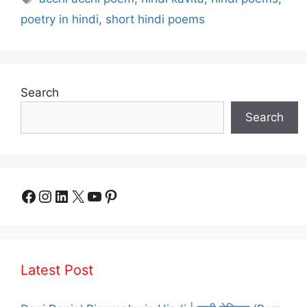
poetry in hindi
,
short hindi poems
Search
Search
Facebook
Instagram
LinkedIn
X
YouTube
Pinterest
Latest Post