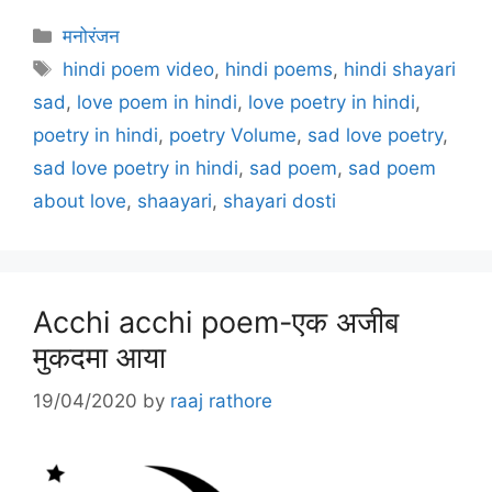
Categories
मनोरंजन
Tags
hindi poem video
,
hindi poems
,
hindi shayari
sad
,
love poem in hindi
,
love poetry in hindi
,
poetry in hindi
,
poetry Volume
,
sad love poetry
,
sad love poetry in hindi
,
sad poem
,
sad poem
about love
,
shaayari
,
shayari dosti
Acchi acchi poem-एक अजीब
मुकदमा आया
19/04/2020
by
raaj rathore