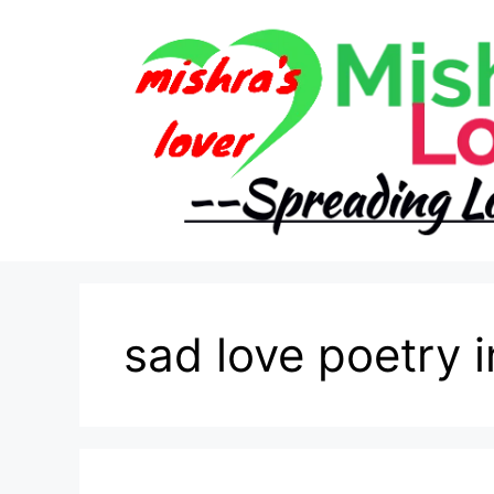
Skip
to
content
sad love poetry i