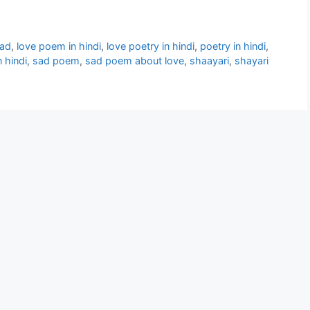
sad
,
love poem in hindi
,
love poetry in hindi
,
poetry in hindi
,
 hindi
,
sad poem
,
sad poem about love
,
shaayari
,
shayari