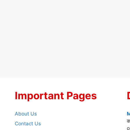
Important Pages
About Us
M
क
Contact Us
o