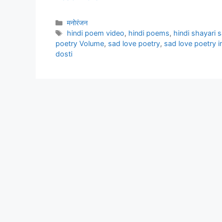
Categories
मनोरंजन
Tags
hindi poem video
,
hindi poems
,
hindi shayari 
poetry Volume
,
sad love poetry
,
sad love poetry in
dosti