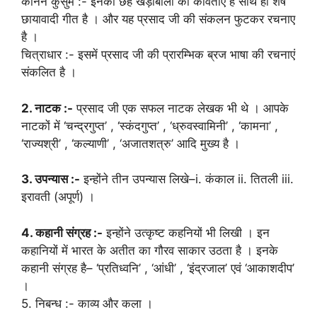
कानन कुसुम :- इनकी छह खड़ीबोली की कविताएँ है साथ ही शेष
छायावादी गीत है । और यह प्रसाद जी की संकलन फुटकर रचनाए
है ।
चित्राधार :- इसमें प्रसाद जी की प्रारम्भिक ब्रज भाषा की रचनाएं
संकलित है ।
2. नाटक :-
प्रसाद जी एक सफल नाटक लेखक भी थे । आपके
नाटकों में ‘चन्द्रगुप्त’ , ‘स्कंदगुप्त’ , ‘ध्रुवस्वामिनी’ , ‘कामना’ ,
‘राज्यश्री’ , ‘कल्याणी’ , ‘अजातशत्रु’ आदि मुख्य है ।
3. उपन्यास :-
इन्होंने तीन उपन्यास लिखे–i. कंकाल ii. तितली iii.
इरावती (अपूर्ण) ।
4. कहानी संग्रह :-
इन्होंने उत्कृष्ट कहनियों भी लिखी । इन
कहानियों में भारत के अतीत का गौरव साकार उठता है । इनके
कहानी संग्रह है– ‘प्रतिध्वनि’ , ‘आंधी’ , ‘इंद्रजाल’ एवं ‘आकाशदीप’
।
5. निबन्ध :- काव्य और कला ।